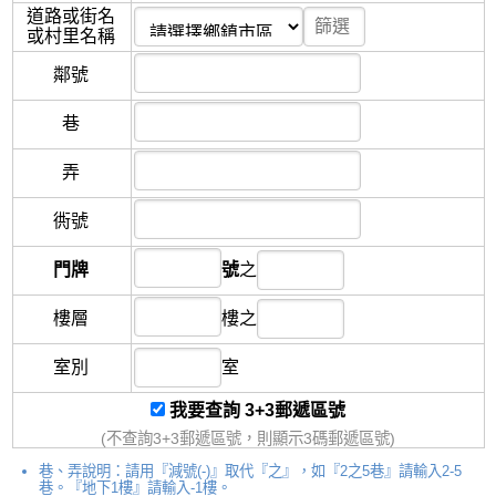
道路或街名
或村里名稱
鄰
號
巷
弄
衖
號
門牌
號
之
樓層
樓
之
室別
室
我要查詢 3+3郵遞區號
(不查詢3+3郵遞區號，則顯示3碼郵遞區號)
巷、弄說明：請用『減號(-)』取代『之』，如『2之5巷』請輸入2-5
巷。『地下1樓』請輸入-1樓。