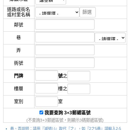
道路或街名
或村里名稱
鄰
號
巷
弄
衖
號
門牌
號
之
樓層
樓
之
室別
室
我要查詢 3+3郵遞區號
(不查詢3+3郵遞區號，則顯示3碼郵遞區號)
巷、弄說明：請用『減號(-)』取代『之』，如『2之5巷』請輸入2-5