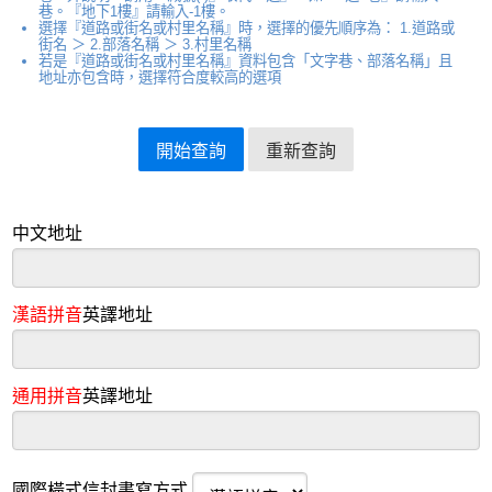
巷。『地下1樓』請輸入-1樓。
選擇『道路或街名或村里名稱』時，選擇的優先順序為： 1.道路或
街名 ＞ 2.部落名稱 ＞ 3.村里名稱
若是『道路或街名或村里名稱』資料包含「文字巷、部落名稱」且
地址亦包含時，選擇符合度較高的選項
中文地址
漢語拼音
英譯地址
通用拼音
英譯地址
國際橫式信封書寫方式