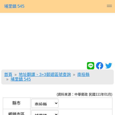
埔里鎮 545
首頁
地址翻譯、3+3郵遞區號查詢
南投縣
埔里鎮 545
(資料來源：中華郵政 民國111年01月)
縣市
鄉鎮市區