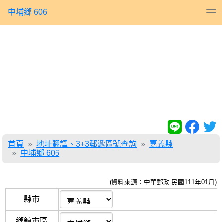
中埔鄉 606
首頁
地址翻譯、3+3郵遞區號查詢
嘉義縣
中埔鄉 606
(資料來源：中華郵政 民國111年01月)
縣市
鄉鎮市區