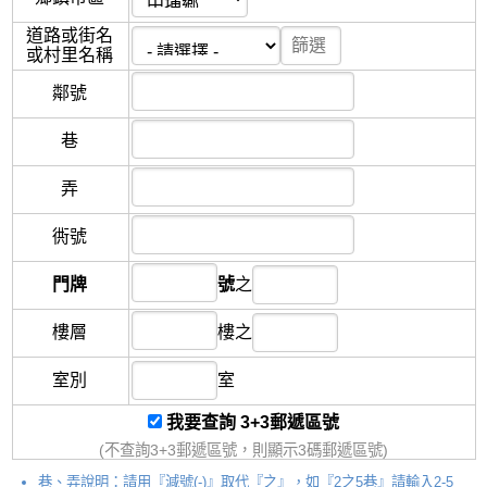
道路或街名
或村里名稱
鄰
號
巷
弄
衖
號
門牌
號
之
樓層
樓
之
室別
室
我要查詢 3+3郵遞區號
(不查詢3+3郵遞區號，則顯示3碼郵遞區號)
巷、弄說明：請用『減號(-)』取代『之』，如『2之5巷』請輸入2-5