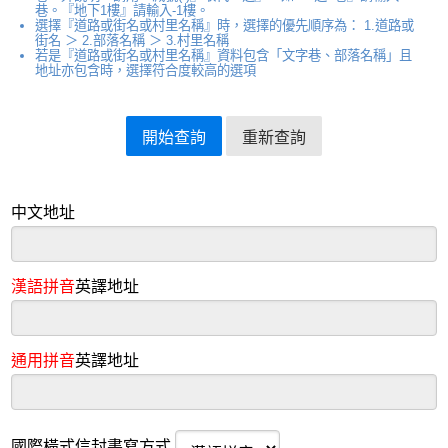
巷。『地下1樓』請輸入-1樓。
選擇『道路或街名或村里名稱』時，選擇的優先順序為： 1.道路或
街名 ＞ 2.部落名稱 ＞ 3.村里名稱
若是『道路或街名或村里名稱』資料包含「文字巷、部落名稱」且
地址亦包含時，選擇符合度較高的選項
中文地址
漢語拼音
英譯地址
通用拼音
英譯地址
國際橫式信封書寫方式