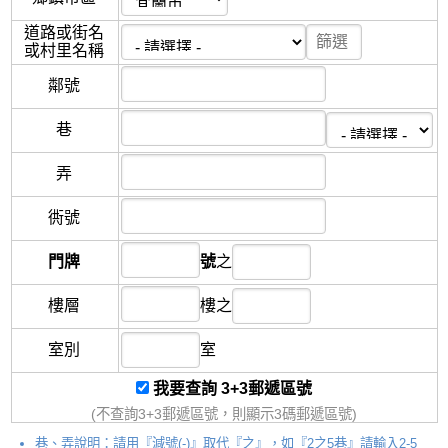
道路或街名
或村里名稱
鄰
號
巷
弄
衖
號
門牌
號
之
樓層
樓
之
室別
室
我要查詢 3+3郵遞區號
(不查詢3+3郵遞區號，則顯示3碼郵遞區號)
巷、弄說明：請用『減號(-)』取代『之』，如『2之5巷』請輸入2-5