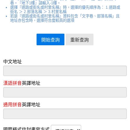
巷。『地下1樓』請輸入-1樓。
選擇『道路或街名或村里名稱』時，選擇的優先順序為： 1.道路或
街名 ＞ 2.部落名稱 ＞ 3.村里名稱
若是『道路或街名或村里名稱』資料包含「文字巷、部落名稱」且
地址亦包含時，選擇符合度較高的選項
中文地址
漢語拼音
英譯地址
通用拼音
英譯地址
國際橫式信封書寫方式