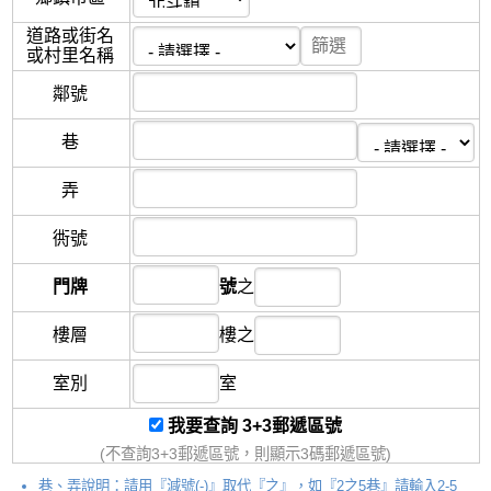
道路或街名
或村里名稱
鄰
號
巷
弄
衖
號
門牌
號
之
樓層
樓
之
室別
室
我要查詢 3+3郵遞區號
(不查詢3+3郵遞區號，則顯示3碼郵遞區號)
巷、弄說明：請用『減號(-)』取代『之』，如『2之5巷』請輸入2-5