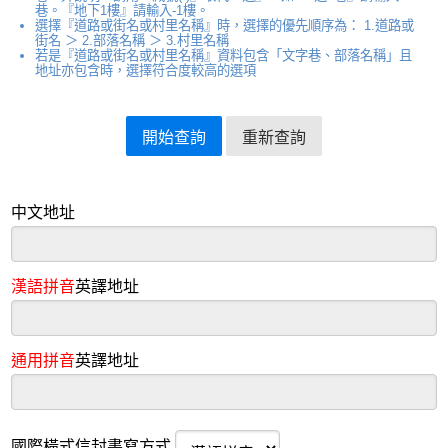
巷。『地下1樓』請輸入-1樓。
選擇『道路或街名或村里名稱』時，選擇的優先順序為： 1.道路或
街名 ＞ 2.部落名稱 ＞ 3.村里名稱
若是『道路或街名或村里名稱』資料包含「文字巷、部落名稱」且
地址亦包含時，選擇符合度較高的選項
中文地址
漢語拼音
英譯地址
通用拼音
英譯地址
國際橫式信封書寫方式