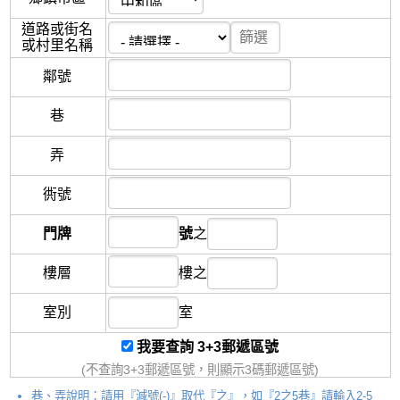
道路或街名
或村里名稱
鄰
號
巷
弄
衖
號
門牌
號
之
樓層
樓
之
室別
室
我要查詢 3+3郵遞區號
(不查詢3+3郵遞區號，則顯示3碼郵遞區號)
巷、弄說明：請用『減號(-)』取代『之』，如『2之5巷』請輸入2-5