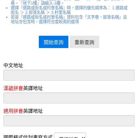
巷。『地下1樓』請輸入-1樓。
選擇『道路或街名或村里名稱』時，選擇的優先順序為： 1.道路或
街名 ＞ 2.部落名稱 ＞ 3.村里名稱
若是『道路或街名或村里名稱』資料包含「文字巷、部落名稱」且
地址亦包含時，選擇符合度較高的選項
中文地址
漢語拼音
英譯地址
通用拼音
英譯地址
國際橫式信封書寫方式