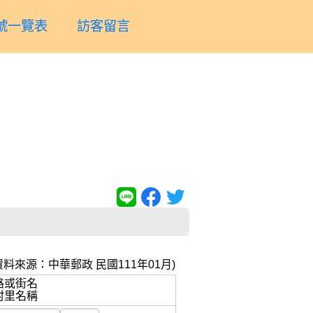
號一覽表
訪客留言
資料來源：中華郵政 民國111年01月)
路或街名
村里名稱