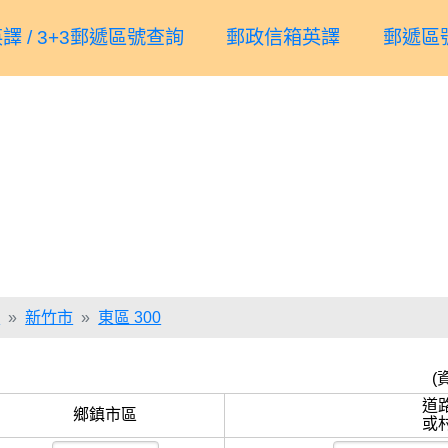
譯 / 3+3郵遞區號查詢
郵政信箱英譯
郵遞區
詢
新竹市
東區 300
(
道
鄉鎮市區
或