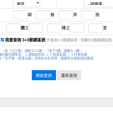
鄰
巷
弄
衖
號
之
樓
之
室
我要查詢 3+3郵遞區號
(不查詢3+3郵遞區號，則顯示3碼郵遞區號)
，如『2之5巷』請輸入2-5巷。『地下1樓』請輸入-1樓。
先順序為： 1.道路或街名 ＞ 2.部落名稱 ＞ 3.村里名稱
含「文字巷、部落名稱」且地址亦包含時，選擇符合度較高的選項