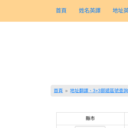
首頁
姓名英譯
地址英
首頁
地址翻譯、3+3郵遞區號查
縣市