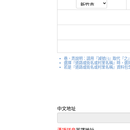
巷、弄說明：請用『減號(-)』取代『之』
選擇『道路或街名或村里名稱』時，選擇的優
若是『道路或街名或村里名稱』資料包
中文地址