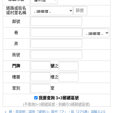
道路或街名
或村里名稱
鄰
號
巷
弄
衖
號
門牌
號
之
樓層
樓
之
室別
室
我要查詢 3+3郵遞區號
(不查詢3+3郵遞區號，則顯示3碼郵遞區號)
巷、弄說明：請用『減號(-)』取代『之』，如『2之5巷』請輸入2-5