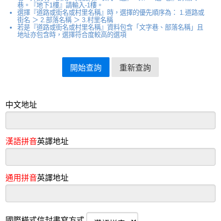
巷。『地下1樓』請輸入-1樓。
選擇『道路或街名或村里名稱』時，選擇的優先順序為： 1.道路或
街名 ＞ 2.部落名稱 ＞ 3.村里名稱
若是『道路或街名或村里名稱』資料包含「文字巷、部落名稱」且
地址亦包含時，選擇符合度較高的選項
中文地址
漢語拼音
英譯地址
通用拼音
英譯地址
國際橫式信封書寫方式