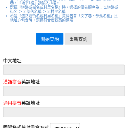
巷。『地下1樓』請輸入-1樓。
選擇『道路或街名或村里名稱』時，選擇的優先順序為： 1.道路或
街名 ＞ 2.部落名稱 ＞ 3.村里名稱
若是『道路或街名或村里名稱』資料包含「文字巷、部落名稱」且
地址亦包含時，選擇符合度較高的選項
中文地址
漢語拼音
英譯地址
通用拼音
英譯地址
國際橫式信封書寫方式