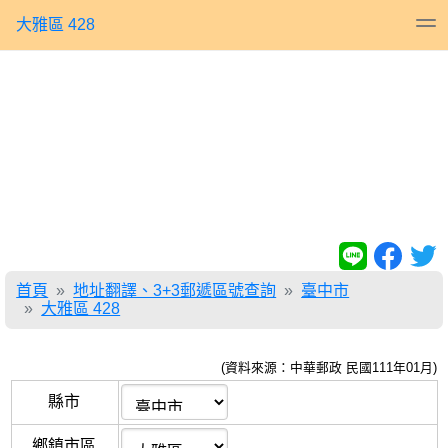
大雅區 428
首頁
地址翻譯、3+3郵遞區號查詢
臺中市
大雅區 428
(資料來源：中華郵政 民國111年01月)
縣市
鄉鎮市區