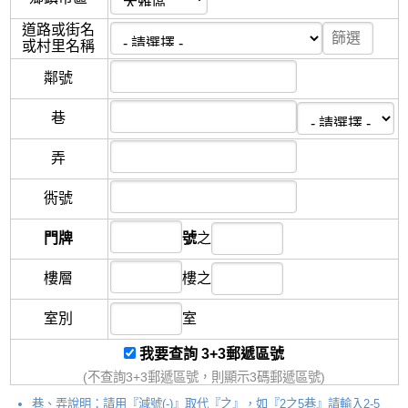
道路或街名
或村里名稱
鄰
號
巷
弄
衖
號
門牌
號
之
樓層
樓
之
室別
室
我要查詢 3+3郵遞區號
(不查詢3+3郵遞區號，則顯示3碼郵遞區號)
巷、弄說明：請用『減號(-)』取代『之』，如『2之5巷』請輸入2-5