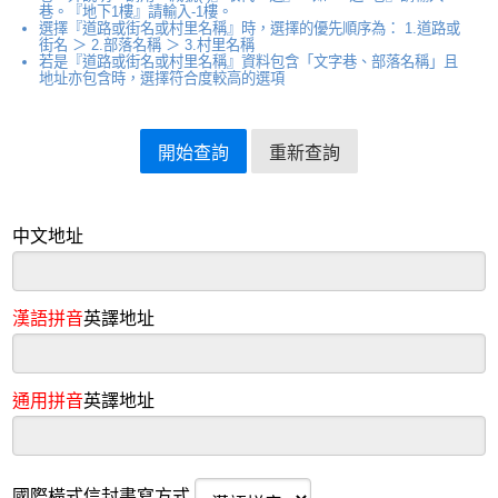
巷。『地下1樓』請輸入-1樓。
選擇『道路或街名或村里名稱』時，選擇的優先順序為： 1.道路或
街名 ＞ 2.部落名稱 ＞ 3.村里名稱
若是『道路或街名或村里名稱』資料包含「文字巷、部落名稱」且
地址亦包含時，選擇符合度較高的選項
中文地址
漢語拼音
英譯地址
通用拼音
英譯地址
國際橫式信封書寫方式