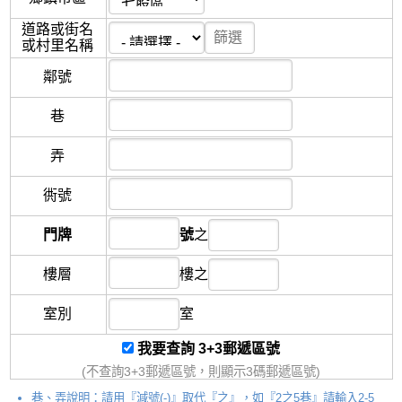
道路或街名
或村里名稱
鄰
號
巷
弄
衖
號
門牌
號
之
樓層
樓
之
室別
室
我要查詢 3+3郵遞區號
(不查詢3+3郵遞區號，則顯示3碼郵遞區號)
巷、弄說明：請用『減號(-)』取代『之』，如『2之5巷』請輸入2-5