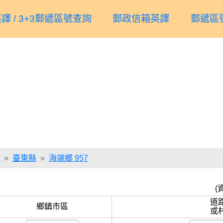
譯 / 3+3郵遞區號查詢
郵政信箱英譯
郵遞區
詢
臺東縣
海端鄉 957
(
道
鄉鎮市區
或