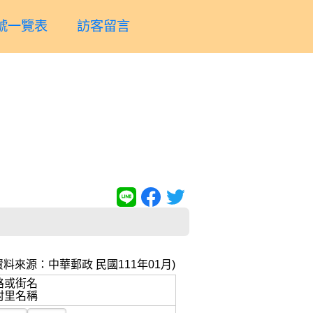
號一覽表
訪客留言
資料來源：中華郵政 民國111年01月)
路或街名
村里名稱