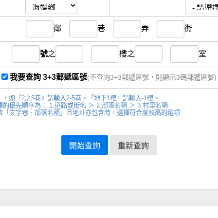
鄰
巷
弄
衖
號
之
樓
之
室
我要查詢 3+3郵遞區號
(不查詢3+3郵遞區號，則顯示3碼郵遞區號)
，如『2之5巷』請輸入2-5巷。『地下1樓』請輸入-1樓。
先順序為： 1.道路或街名 ＞ 2.部落名稱 ＞ 3.村里名稱
含「文字巷、部落名稱」且地址亦包含時，選擇符合度較高的選項