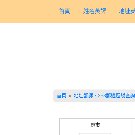
首頁
姓名英譯
地址英
首頁
地址翻譯、3+3郵遞區號查
縣市