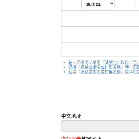
巷、弄說明：請用『減號(-)』取代『之』
選擇『道路或街名或村里名稱』時，選擇的優
若是『道路或街名或村里名稱』資料包
中文地址