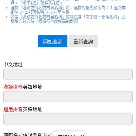
巷。『地下1樓』請輸入-1樓。
選擇『道路或街名或村里名稱』時，選擇的優先順序為： 1.道路或
街名 ＞ 2.部落名稱 ＞ 3.村里名稱
若是『道路或街名或村里名稱』資料包含「文字巷、部落名稱」且
地址亦包含時，選擇符合度較高的選項
中文地址
漢語拼音
英譯地址
通用拼音
英譯地址
國際橫式信封書寫方式