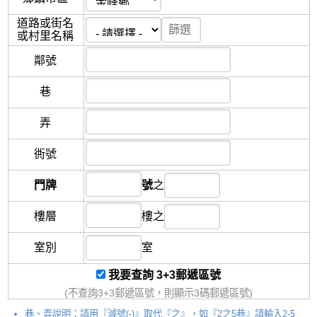
道路或街名
或村里名稱
鄰
號
巷
弄
衖
號
門牌
號
之
樓層
樓
之
室別
室
我要查詢 3+3郵遞區號
(不查詢3+3郵遞區號，則顯示3碼郵遞區號)
巷、弄說明：請用『減號(-)』取代『之』，如『2之5巷』請輸入2-5