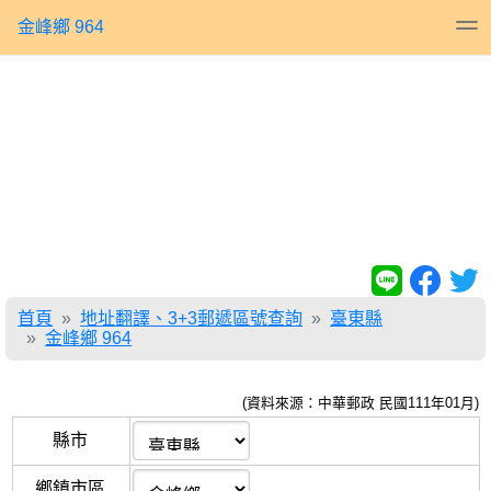
金峰鄉 964
首頁
地址翻譯、3+3郵遞區號查詢
臺東縣
金峰鄉 964
(資料來源：中華郵政 民國111年01月)
縣市
鄉鎮市區